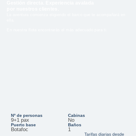
Gestión directa. Experiencia avalada
por nuestros clientes.
La aventura comienza eligiendo el barco que te acompañará en
ella.
En nuestra flota encontrarás el más adecuado para ti.
D28 - Loki
Nº de personas
Cabinas
9+1 pax
No
Puerto base
Baños
Botafoc
1
Tarifas diarias desde