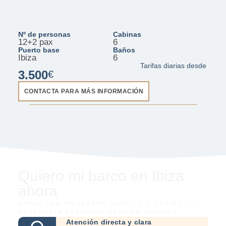
Nº de personas
Cabinas
12+2 pax
6
Puerto base
Baños
Ibiza
6
Tarifas diarias desde
3.500
€
CONTACTA PARA MÁS INFORMACIÓN
Quiero mi barco en Ibiza
ahora
HABLA CON UN ASESOR NÁUTICO Y RECIBE TU
PROPUESTA PERSONALIZADA EN MINUTOS
Atención directa y clara