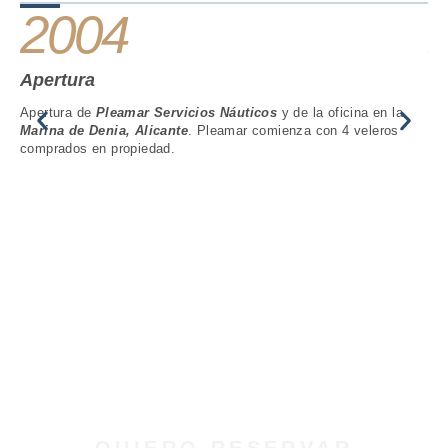
2004
Apertura
Nu
Apertura de
Pleamar Servicios Náuticos
y de la oficina en la
Dis
Marina de Denia, Alicante
. Pleamar comienza con 4 veleros
(ha
comprados en propiedad.
has
ASEGURA HOY TU ALQUILER DE BARCO EN IBIZA Y
EVITA QUEDARTE SIN FECHA
QUIERO RESERVAR