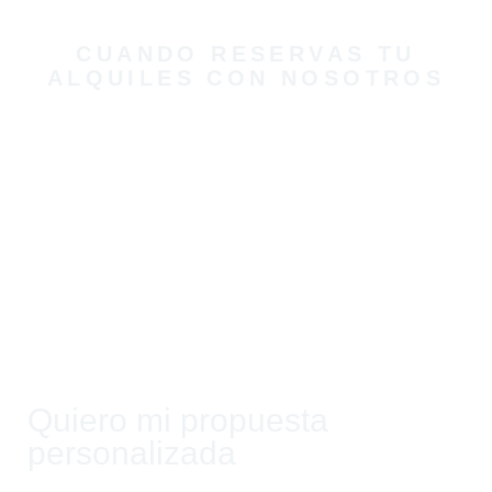
EXPERIENCIA
CUANDO RESERVAS TU
ALQUILES CON NOSOTROS
DISFRUTAS SIN ESTRÉS NI
IMPROVISACIONES
SABES EXACTAMENTE QUÉ ESTÁS
CONTRATANDO
RECIBES ATENCIÓN ANTES, DURANTE Y
DESPUÉS
Quiero mi propuesta
personalizada