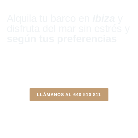
Alquila tu barco en
Ibiza
y
disfruta del mar sin estrés y
según tus preferencias
Vive
Ibiza
y
Formentera
desde el
mar con total tranquilidad, precio
claro y una experiencia organizada
de principio a fin
LLÁMANOS AL 640 510 811